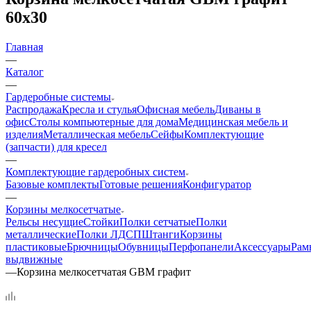
60х30
Главная
—
Каталог
—
Гардеробные системы
Распродажа
Кресла и стулья
Офисная мебель
Диваны в
офис
Столы компьютерные для дома
Медицинская мебель и
изделия
Металлическая мебель
Сейфы
Комплектующие
(запчасти) для кресел
—
Комплектующие гардеробных систем
Базовые комплекты
Готовые решения
Конфигуратор
—
Корзины мелкосетчатые
Рельсы несущие
Стойки
Полки сетчатые
Полки
металлические
Полки ЛДСП
Штанги
Корзины
пластиковые
Брючницы
Обувницы
Перфопанели
Аксессуары
Рам
выдвижные
—
Корзина мелкосетчатая GBM графит