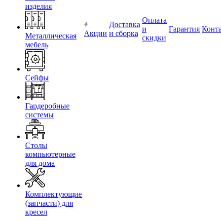
изделия
Оплата
Доставка
и
Гарантия
Конт
Акции
и сборка
Металлическая
скидки
мебель
Сейфы
Гардеробные
системы
Столы
компьютерные
для дома
Комплектующие
(запчасти) для
кресел