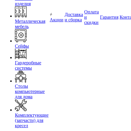
изделия
Оплата
Доставка
и
Гарантия
Конт
Акции
и сборка
Металлическая
скидки
мебель
Сейфы
Гардеробные
системы
Столы
компьютерные
для дома
Комплектующие
(запчасти) для
кресел