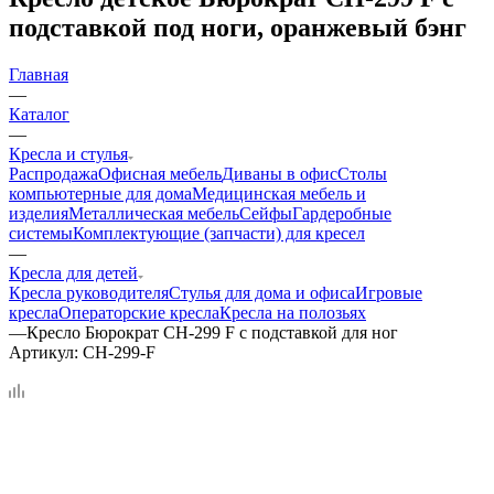
подставкой под ноги, оранжевый бэнг
Главная
—
Каталог
—
Кресла и стулья
Распродажа
Офисная мебель
Диваны в офис
Столы
компьютерные для дома
Медицинская мебель и
изделия
Металлическая мебель
Сейфы
Гардеробные
системы
Комплектующие (запчасти) для кресел
—
Кресла для детей
Кресла руководителя
Стулья для дома и офиса
Игровые
кресла
Операторские кресла
Кресла на полозьях
—
Кресло Бюрократ CH-299 F с подставкой для ног
Артикул:
CH-299-F