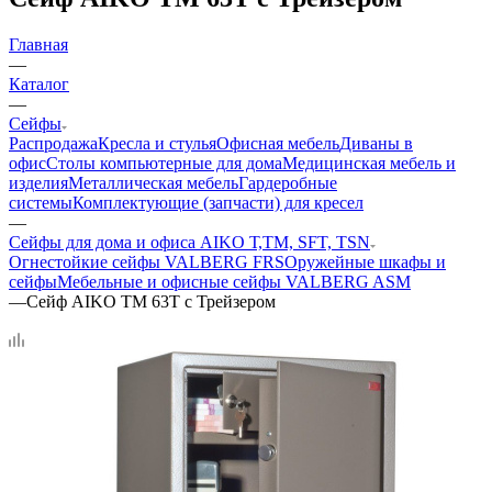
Главная
—
Каталог
—
Сейфы
Распродажа
Кресла и стулья
Офисная мебель
Диваны в
офис
Столы компьютерные для дома
Медицинская мебель и
изделия
Металлическая мебель
Гардеробные
системы
Комплектующие (запчасти) для кресел
—
Сейфы для дома и офиса AIKO Т,TМ, SFT, TSN
Огнестойкие сейфы VALBERG FRS
Оружейные шкафы и
сейфы
Мебельные и офисные сейфы VALBERG ASM
—
Сейф AIKO TM 63T с Трейзером