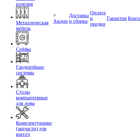
изделия
Оплата
Доставка
и
Гарантия
Конт
Акции
и сборка
Металлическая
скидки
мебель
Сейфы
Гардеробные
системы
Столы
компьютерные
для дома
Комплектующие
(запчасти) для
кресел