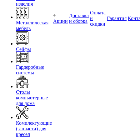
изделия
Оплата
Доставка
и
Гарантия
Конт
Акции
и сборка
Металлическая
скидки
мебель
Сейфы
Гардеробные
системы
Столы
компьютерные
для дома
Комплектующие
(запчасти) для
кресел