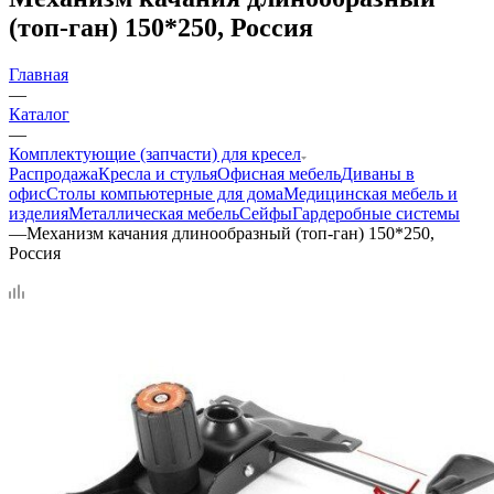
(топ-ган) 150*250, Россия
Главная
—
Каталог
—
Комплектующие (запчасти) для кресел
Распродажа
Кресла и стулья
Офисная мебель
Диваны в
офис
Столы компьютерные для дома
Медицинская мебель и
изделия
Металлическая мебель
Сейфы
Гардеробные системы
—
Механизм качания длинообразный (топ-ган) 150*250,
Россия