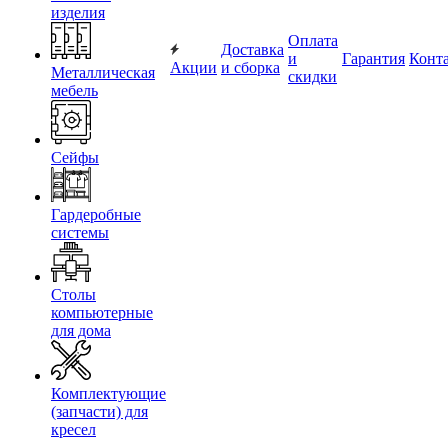
изделия
Оплата
Доставка
и
Гарантия
Конт
Акции
и сборка
Металлическая
скидки
мебель
Сейфы
Гардеробные
системы
Столы
компьютерные
для дома
Комплектующие
(запчасти) для
кресел