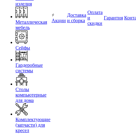
изделия
Оплата
Доставка
и
Гарантия
Конт
Акции
и сборка
Металлическая
скидки
мебель
Сейфы
Гардеробные
системы
Столы
компьютерные
для дома
Комплектующие
(запчасти) для
кресел