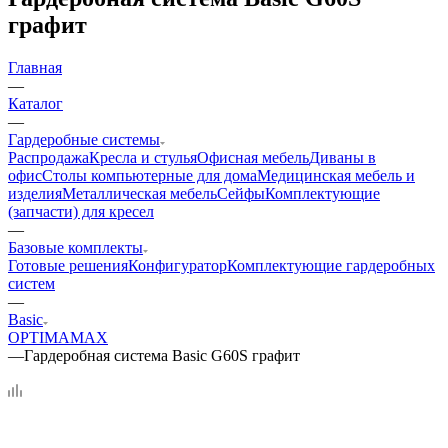
графит
Главная
—
Каталог
—
Гардеробные системы
Распродажа
Кресла и стулья
Офисная мебель
Диваны в
офис
Столы компьютерные для дома
Медицинская мебель и
изделия
Металлическая мебель
Сейфы
Комплектующие
(запчасти) для кресел
—
Базовые комплекты
Готовые решения
Конфигуратор
Комплектующие гардеробных
систем
—
Basic
OPTIMA
MAX
—
Гардеробная система Basic G60S графит