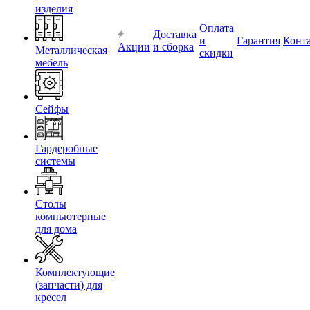
изделия
Оплата
Доставка
и
Гарантия
Конт
Акции
и сборка
Металлическая
скидки
мебель
Сейфы
Гардеробные
системы
Столы
компьютерные
для дома
Комплектующие
(запчасти) для
кресел