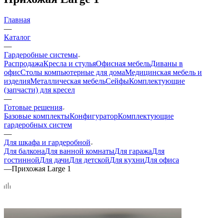
Главная
—
Каталог
—
Гардеробные системы
Распродажа
Кресла и стулья
Офисная мебель
Диваны в
офис
Столы компьютерные для дома
Медицинская мебель и
изделия
Металлическая мебель
Сейфы
Комплектующие
(запчасти) для кресел
—
Готовые решения
Базовые комплекты
Конфигуратор
Комплектующие
гардеробных систем
—
Для шкафа и гардеробной
Для балкона
Для ванной комнаты
Для гаража
Для
гостинной
Для дачи
Для детской
Для кухни
Для офиса
—
Прихожая Large 1