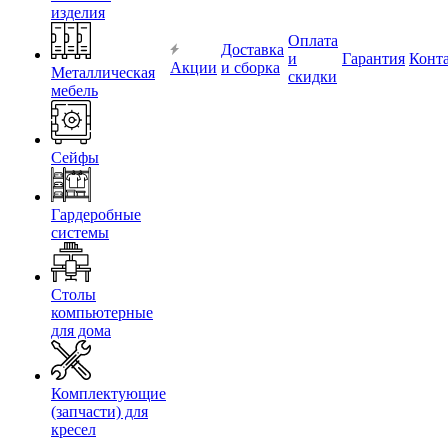
изделия
Оплата
Доставка
и
Гарантия
Конт
Акции
и сборка
Металлическая
скидки
мебель
Сейфы
Гардеробные
системы
Столы
компьютерные
для дома
Комплектующие
(запчасти) для
кресел