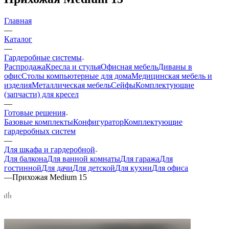
Главная
—
Каталог
—
Гардеробные системы
Распродажа
Кресла и стулья
Офисная мебель
Диваны в
офис
Столы компьютерные для дома
Медицинская мебель и
изделия
Металлическая мебель
Сейфы
Комплектующие
(запчасти) для кресел
—
Готовые решения
Базовые комплекты
Конфигуратор
Комплектующие
гардеробных систем
—
Для шкафа и гардеробной
Для балкона
Для ванной комнаты
Для гаража
Для
гостинной
Для дачи
Для детской
Для кухни
Для офиса
—
Прихожая Medium 15