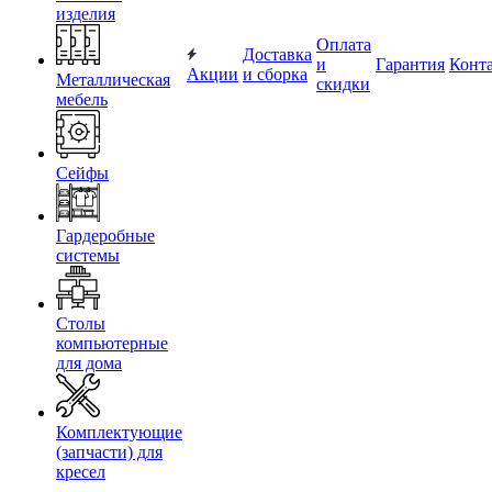
изделия
Оплата
Доставка
и
Гарантия
Конт
Акции
и сборка
Металлическая
скидки
мебель
Сейфы
Гардеробные
системы
Столы
компьютерные
для дома
Комплектующие
(запчасти) для
кресел