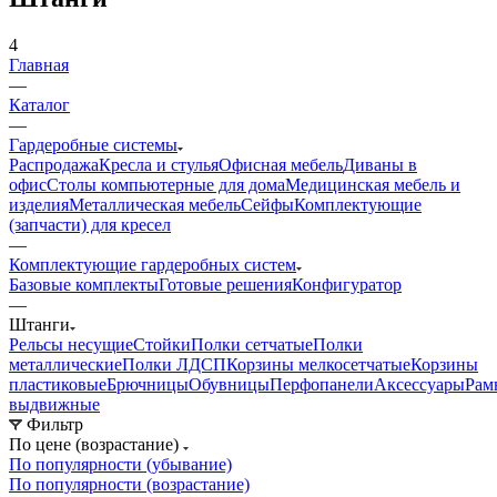
4
Главная
—
Каталог
—
Гардеробные системы
Распродажа
Кресла и стулья
Офисная мебель
Диваны в
офис
Столы компьютерные для дома
Медицинская мебель и
изделия
Металлическая мебель
Сейфы
Комплектующие
(запчасти) для кресел
—
Комплектующие гардеробных систем
Базовые комплекты
Готовые решения
Конфигуратор
—
Штанги
Рельсы несущие
Стойки
Полки сетчатые
Полки
металлические
Полки ЛДСП
Корзины мелкосетчатые
Корзины
пластиковые
Брючницы
Обувницы
Перфопанели
Аксессуары
Рам
выдвижные
Фильтр
По цене (возрастание)
По популярности (убывание)
По популярности (возрастание)