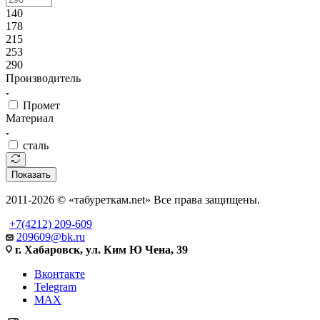
140
178
215
253
290
Производитель
Промет
Материал
сталь
Показать
2011-2026 © «табуреткам.net» Все права защищены.
+7(4212) 209-609
209609@bk.ru
г. Хабаровск, ул. Ким Ю Чена, 39
Вконтакте
Telegram
MAX