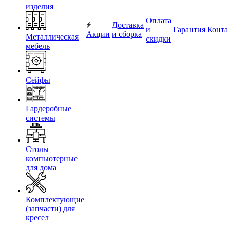
изделия
Оплата
Доставка
и
Гарантия
Конт
Акции
и сборка
Металлическая
скидки
мебель
Сейфы
Гардеробные
системы
Столы
компьютерные
для дома
Комплектующие
(запчасти) для
кресел