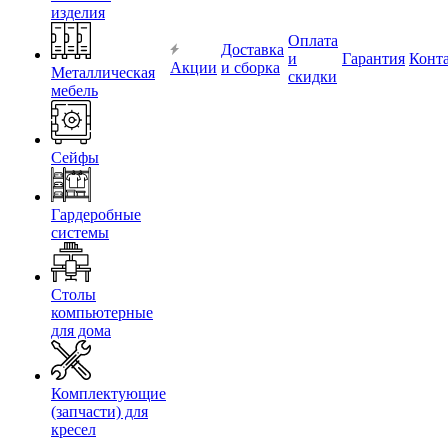
изделия
Оплата
Доставка
и
Гарантия
Конт
Акции
и сборка
Металлическая
скидки
мебель
Сейфы
Гардеробные
системы
Столы
компьютерные
для дома
Комплектующие
(запчасти) для
кресел