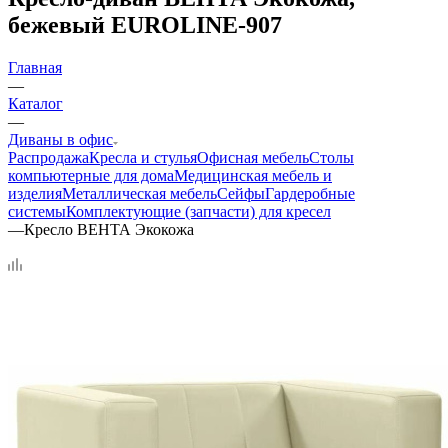
бежевый EUROLINE-907
Главная
—
Каталог
—
Диваны в офис
Распродажа
Кресла и стулья
Офисная мебель
Столы
компьютерные для дома
Медицинская мебель и
изделия
Металлическая мебель
Сейфы
Гардеробные
системы
Комплектующие (запчасти) для кресел
—
Кресло ВЕНТА Экокожа