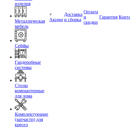
изделия
Оплата
Доставка
и
Гарантия
Конт
Акции
и сборка
Металлическая
скидки
мебель
Сейфы
Гардеробные
системы
Столы
компьютерные
для дома
Комплектующие
(запчасти) для
кресел