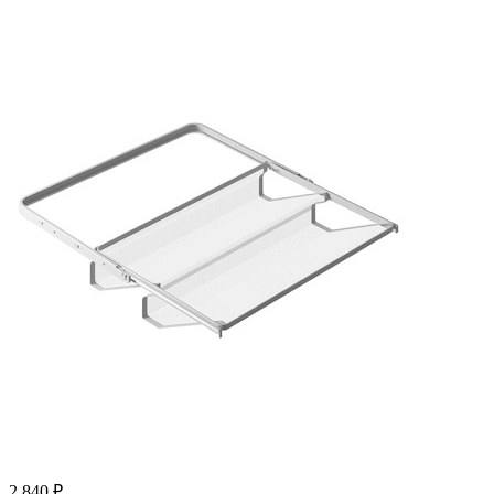
2 840
₽