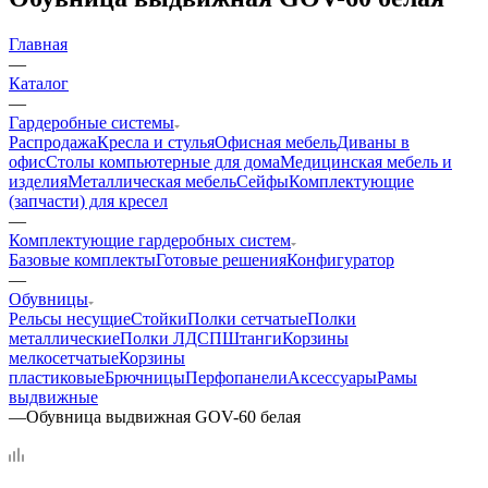
Главная
—
Каталог
—
Гардеробные системы
Распродажа
Кресла и стулья
Офисная мебель
Диваны в
офис
Столы компьютерные для дома
Медицинская мебель и
изделия
Металлическая мебель
Сейфы
Комплектующие
(запчасти) для кресел
—
Комплектующие гардеробных систем
Базовые комплекты
Готовые решения
Конфигуратор
—
Обувницы
Рельсы несущие
Стойки
Полки сетчатые
Полки
металлические
Полки ЛДСП
Штанги
Корзины
мелкосетчатые
Корзины
пластиковые
Брючницы
Перфопанели
Аксессуары
Рамы
выдвижные
—
Обувница выдвижная GOV-60 белая