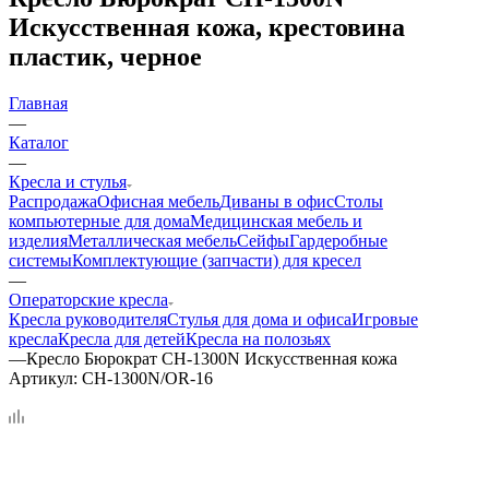
Искусственная кожа, крестовина
пластик, черное
Главная
—
Каталог
—
Кресла и стулья
Распродажа
Офисная мебель
Диваны в офис
Столы
компьютерные для дома
Медицинская мебель и
изделия
Металлическая мебель
Сейфы
Гардеробные
системы
Комплектующие (запчасти) для кресел
—
Операторские кресла
Кресла руководителя
Стулья для дома и офиса
Игровые
кресла
Кресла для детей
Кресла на полозьях
—
Кресло Бюрократ CH-1300N Искусственная кожа
Артикул:
CH-1300N/OR-16