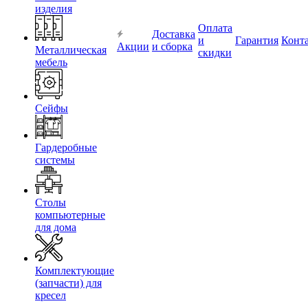
изделия
Оплата
Доставка
и
Гарантия
Конт
Акции
и сборка
Металлическая
скидки
мебель
Сейфы
Гардеробные
системы
Столы
компьютерные
для дома
Комплектующие
(запчасти) для
кресел